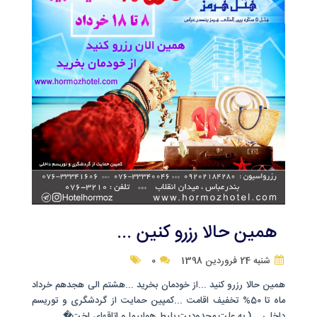
همین حالا رزرو کنین ...
شنبه 24 فروردین 1398
0
همین حالا رزرو کنید ...از خودمان بخرید ...هشتم الی هجدهم خرداد
ماه تا 50% تخفیف اقامت ...کمپین حمایت از گردشگری و توریسم
داخلی ...( به علت محدودیت بلیط هواپیما و اتاقهای اخت� ...