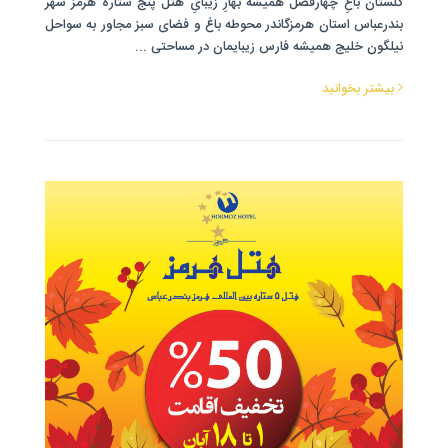
گلستان باغِ چهارفصل همیشه بهارِ زیبایِ هتل پنج ستاره هرمز شهر
بندرعباس استان هرمزگاندر محوطه باغ و فضای سبز مجاور به سواحل
نیلگون خلیج همیشه فارس زیبایمان در مساحتی ...
بیشتر بخوانید