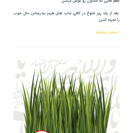
طعم هايي كه حالتون رو عوض ميكنن
بعد از يك روز شلوغ در كافي شاپ هتل هرمز بندرعباس حال خوب
را تجربه كنين
بیشتر بخوانید