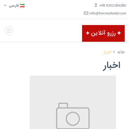
فارسی
9202184280 98+
info@hormozhotel.com
رزرو آنلاین
خانه
اخبار
اخبار